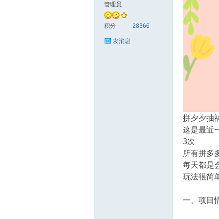
管理员
创
积分
28366
发消息
拼夕夕抽
汇
这是最近
3次
所有拼多
每天都是
玩法很简
一、项目