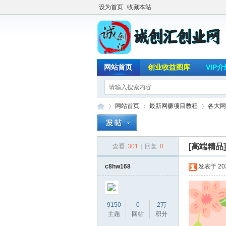
设为首页
收藏本站
网站首页
创业收益图库
VIP
网站首页
最新网赚项目教程
各大网
[高端精品
查看:
301
|
回复:
0
诚
»
›
›
c8hw168
发表于 2026
9150
0
2万
主题
回帖
积分