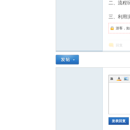
创
二、流程
三、利用
游客，如
回复
业
网
发表回复