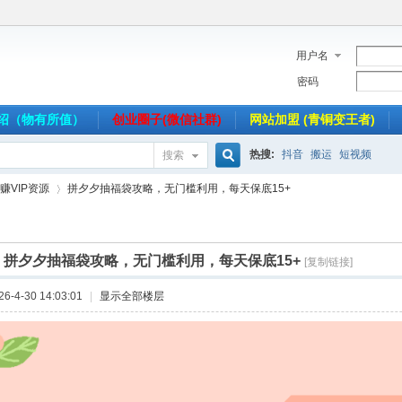
用户名
密码
介绍（物有所值）
创业圈子(微信社群)
网站加盟 (青铜变王者)
热搜:
抖音
搬运
短视频
搜索
搜
赚VIP资源
拼夕夕抽福袋攻略，无门槛利用，每天保底15+
索
]
拼夕夕抽福袋攻略，无门槛利用，每天保底15+
[复制链接]
›
-4-30 14:03:01
|
显示全部楼层