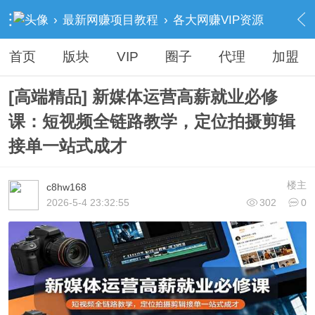
›
最新网赚项目教程
›
各大网赚VIP资源
›
内容
首页
版块
VIP
圈子
代理
加盟
[高端精品] 新媒体运营高薪就业必修
课：短视频全链路教学，定位拍摄剪辑
接单一站式成才
楼主
c8hw168
2026-5-4 23:32:55
302
0