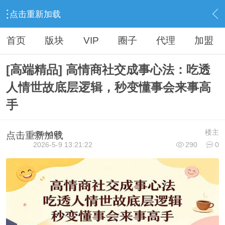
点击重新加载
›
最新网赚项目教程
›
各大网赚VIP资源
›
内容
首页
版块
VIP
圈子
代理
加盟
[高端精品] 高情商社交成事心法：吃透
人情世故底层逻辑，秒变懂事会来事高
手
楼主
c8hw168
点击重新加载
2026-5-9 13:21:22
290
0