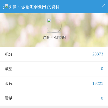
›
诚创汇创业网 的资料
诚创汇创业网
积分
28373
威望
0
金钱
19221
贡献
0