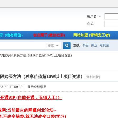
用户名
密码
介绍（物有所值）
创业圈子(微信社群)
网站加盟 (青铜变王者)
热搜:
抖音
搬运
短视频
搜索
搜
IP浏览权限购买方法（独享价值超10W以上项目资源）
索
权限购买方法（独享价值超10W以上项目资源）
[复制链接]
-7-1 12:09:08
|
显示全部楼层
开通VIP (自助开通，无须人工! )--
业网:当前最火的网赚创业论坛
~
:不改变脑袋,就无法改变口袋(学习)