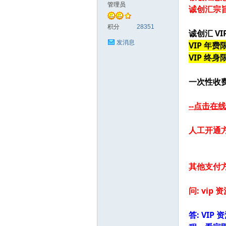
管理员
诚创汇宗
创
积分
28351
诚创汇 VI
发消息
VIP 年费限
VIP 终身限
一次性收费
--点击在线
汇
人工开通
其他支付方式
问: vi
答: V