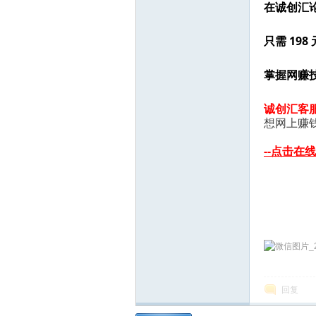
在诚创汇
只需 19
掌握网赚
诚创汇客服微信
想网上赚钱
--点击在线
回复