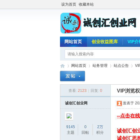
设为首页
收藏本站
网站首页
创业收益图库
VIP
网站首页
站务管理
站点公告
V
VIP浏览
查看:
2123
|
回复:
0
诚
»
›
›
›
诚创汇创业网
发表于 2023
--点击在线
9145
0
2万
诚创汇创
主题
回帖
积分
诚创汇思想