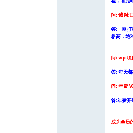
程，看完即
创
问: 诚创汇
答:一网
格高，绝
问: vip
业
答: 每天
问: 年费 
答:年费开
网
成为会员的